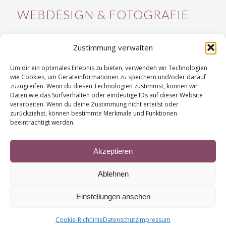
WEBDESIGN & FOTOGRAFIE
Zustimmung verwalten
Um dir ein optimales Erlebnis zu bieten, verwenden wir Technologien
wie Cookies, um Geräteinformationen zu speichern und/oder darauf
zuzugreifen. Wenn du diesen Technologien zustimmst, können wir
Daten wie das Surfverhalten oder eindeutige IDs auf dieser Website
verarbeiten. Wenn du deine Zustimmung nicht erteilst oder
zurückziehst, können bestimmte Merkmale und Funktionen
Webdesign, Fotografie & Grafikdesign
beeinträchtigt werden.
https://designvorsprung.de
Akzeptieren
Ablehnen
Einstellungen ansehen
© Copyright - Seelenraum | Website-Redesign
Designvorsprung
Impressum
Datenschutz
AGB Coaching und Seminare
Cookie-Richtlinie
Datenschutz
Impressum
Widerrufsbelehrung
Cookie-Richtlinie (EU)